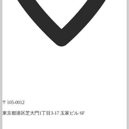
〒105-0012
東京都港区芝大門1丁目3-17 玉家ビル 6F