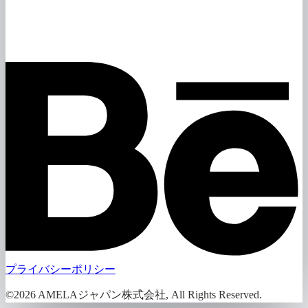
プライバシーポリシー
©2026 AMELAジャパン株式会社, All Rights Reserved.