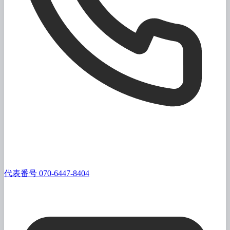
代表番号 070-6447-8404