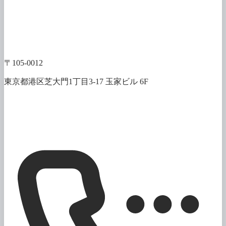
〒105-0012
東京都港区芝大門1丁目3-17 玉家ビル 6F