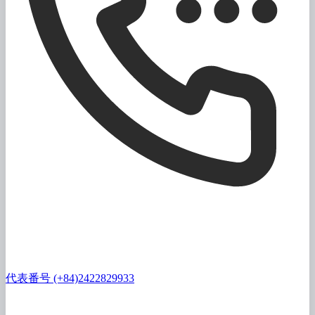
代表番号 (+84)2422829933