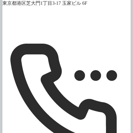
東京都港区芝大門1丁目3-17 玉家ビル 6F