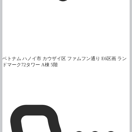
ベトナム ハノイ市 カウザイ区 ファムフン通り E6区画 ラン
ドマーク72タワー A棟 5階