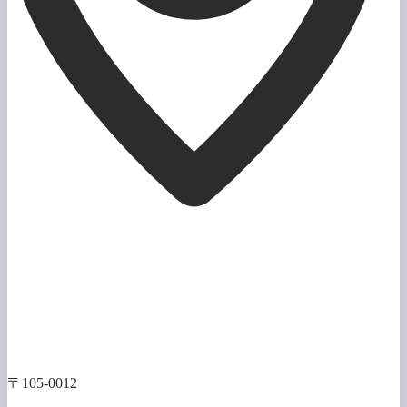
〒105-0012