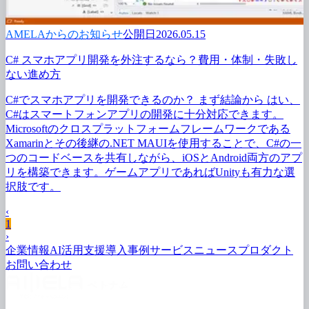
AMELAからのお知らせ
公開日2026.05.15
C# スマホアプリ開発を
外注するなら？
費用・体制・
失敗し
ない
進め方
C#で
スマホアプリを
開発できるのか？
まず
結論から
はい、
C#は
スマートフォンアプリの
開発に
十分対応できます。
Microsoftの
クロスプラットフォームフレームワークである
Xamarinと
その
後継の
.NET MAUIを
使用する
ことで、
C#の
一
つの
コードベースを
共有しながら、
iOSと
Android両方の
アプ
リを
構築できます。
ゲームアプリで
あれば
Unityも
有力な
選
択肢です。
‹
1
›
企業情報
AI活用支援
導入事例
サービス
ニュース
プロダクト
お問い
合わせ