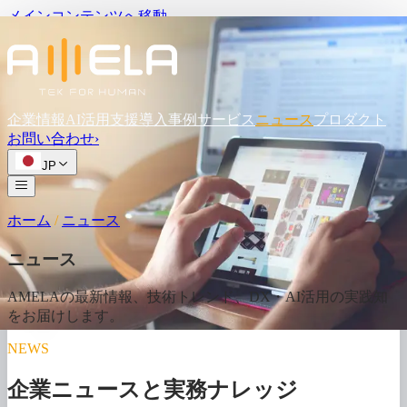
メインコンテンツへ移動
企業情報
AI活用支援
導入事例
サービス
ニュース
プロダクト
お問い
合わせ
›
JP
ホーム
/
ニュース
ニュース
AMELAの
最新情報、
技術トレンド、
DX・AI活用の
実践知
を
お届けします。
NEWS
企業ニュースと実務ナレッジ