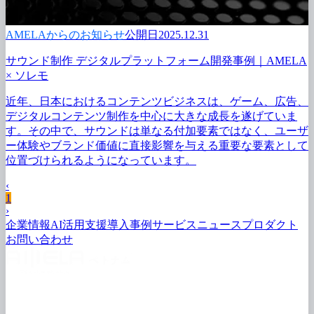
AMELAからのお知らせ
公開日2025.12.31
サウンド制作 デジタルプラットフォーム開発事例｜AMELA
× ソレモ
近年、
日本に
おける
コンテンツビジネスは、
ゲーム、
広告、
デジタルコンテンツ制作を
中心に
大きな
成長を
遂げていま
す。
その
中で、
サウンドは
単なる
付加要素ではなく、
ユーザ
ー体験や
ブランド価値に
直接影響を
与える
重要な
要素と
して
位置づけられるようになっています。
‹
1
›
企業情報
AI活用支援
導入事例
サービス
ニュース
プロダクト
お問い
合わせ