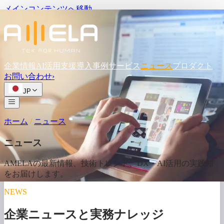
メインコンテンツへ移動
企業情報
AI活用支援
導入事例
サービス
ニュース
プロダクト
お問い
合わせ
›
JP
ホーム
/
ニュース
ニュース
AMELAの
最新情報、
技術トレンド、
DX・AI活用の
実践知
を
お届けします。
NEWS
企業ニュースと実務ナレッジ