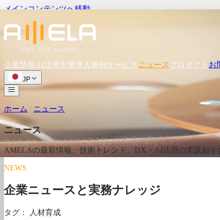
メインコンテンツへ移動
企業情報
AI活用支援
導入事例
サービス
ニュース
プロダクト
お
JP
ホーム
/
ニュース
ニュース
AMELAの
最新情報、
技術トレンド、
DX・AI活用の
実践知を
NEWS
企業ニュースと実務ナレッジ
タグ：
人材育成