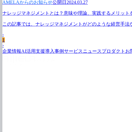
AMELAからのお知らせ
公開日2024.03.27
ナレッジマネジメントとは？
意味や
理論、
実践する
メリット
この
記事では、
ナレッジマネジメントが
どのような
経営手法
‹
1
›
企業情報
AI活用支援
導入事例
サービス
ニュース
プロダクト
お