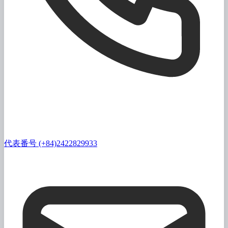
代表番号 (+84)2422829933