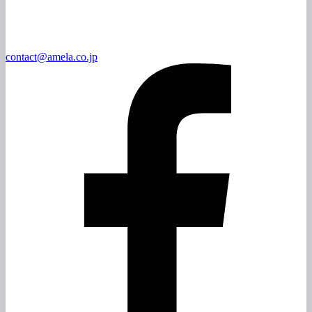
contact@amela.co.jp