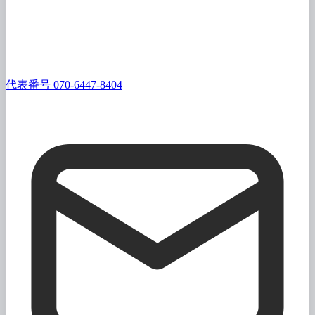
代表番号 070-6447-8404