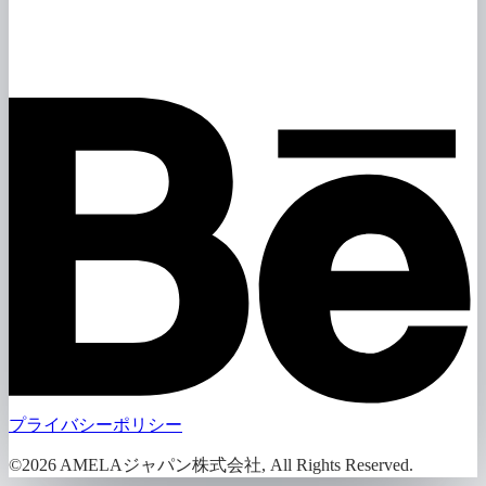
プライバシーポリシー
©2026 AMELAジャパン株式会社, All Rights Reserved.