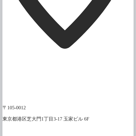
〒105-0012
東京都港区芝大門1丁目3-17 玉家ビル 6F