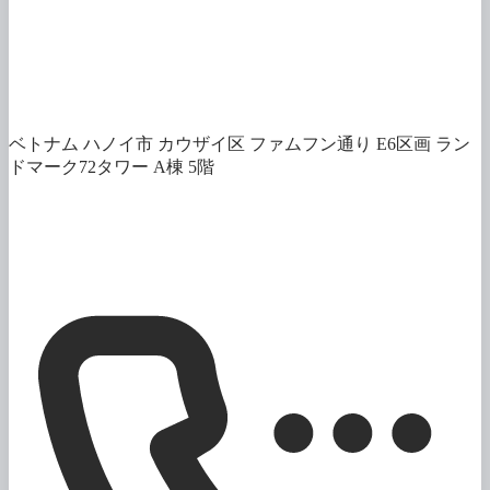
ベトナム ハノイ市 カウザイ区 ファムフン通り E6区画 ラン
ドマーク72タワー A棟 5階