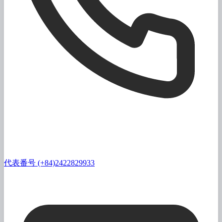
代表番号 (+84)2422829933