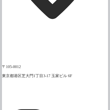
〒105-0012
東京都港区芝大門1丁目3-17 玉家ビル 6F