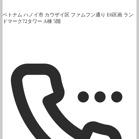
ベトナム ハノイ市 カウザイ区 ファムフン通り E6区画 ラン
ドマーク72タワー A棟 5階