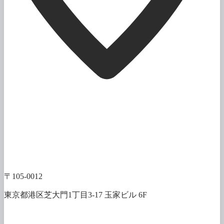
〒105-0012
東京都港区芝大門1丁目3-17 玉家ビル 6F