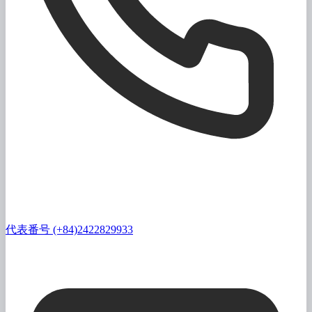
代表番号 (+84)2422829933