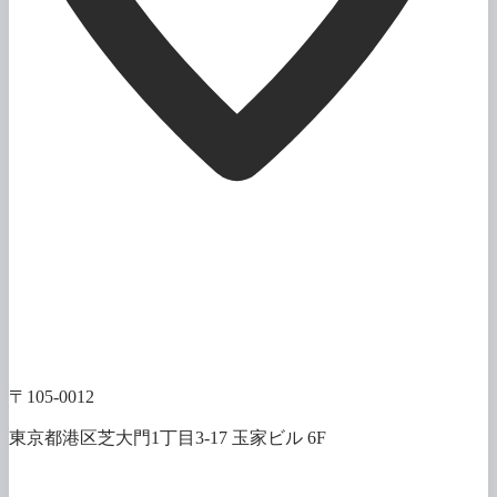
〒105-0012
東京都港区芝大門1丁目3-17 玉家ビル 6F