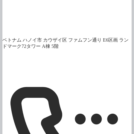
ベトナム ハノイ市 カウザイ区 ファムフン通り E6区画 ラン
ドマーク72タワー A棟 5階