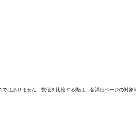
テム
介護業界
建設業
エンタメ
人材業界
小売業
ホテル・宿泊業
のではありません。数値を比較する際は、各詳細ページの対象