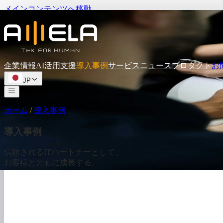
メインコンテンツへ移動
企業情報
AI活用支援
導入事例
サービス
ニュース
プロダクト
お
JP
ホーム
/
導入事例
導入事例
信頼されるITパートナーとして、
お客様とともに成長する。