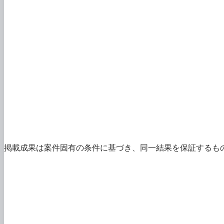
ENTERPRISE CASE SELECTION
自社に近い事例は、4つの条件で比較
業界・規模
業務特性、利用者、拠点、処理量
課題・現状値
改善対象と導入前の時間・品質・コスト
AMELAの範囲
構想、設計、開発、移行、運用の責任範囲
成果・測定
対象期間、算出方法、顧客提供値・実測・目標の区分
類似事例を条件から相談する
すべて
WEBサービス
AWS
Eラーニング
スマホアプリ
業務シス
掲載成果は案件固有の条件に基づき、同一結果を保証するも