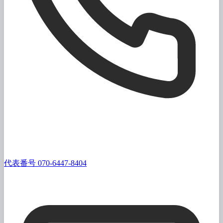
代表番号 070-6447-8404