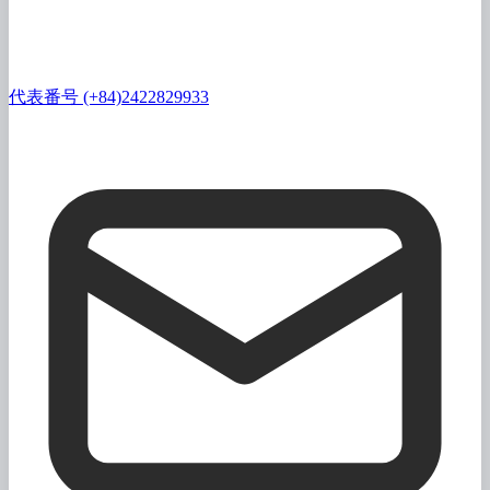
代表番号 (+84)2422829933