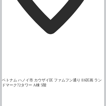
ベトナム ハノイ市 カウザイ区 ファムフン通り E6区画 ラン
ドマーク72タワー A棟 5階