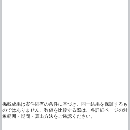
ENTERPRISE CASE SELECTION
自社に近い事例は、4つの条件で比較
業界・規模
業務特性、利用者、拠点、処理量
課題・現状値
改善対象と導入前の時間・品質・コスト
AMELAの範囲
構想、設計、開発、移行、運用の責任範囲
成果・測定
対象期間、算出方法、顧客提供値・実測・目標の区分
類似事例を条件から相談する
すべて
WEBサービス
AWS
Eラーニング
スマホアプリ
業務シ
ステム
介護業界
建設業
エンタメ
人材業界
小売業
ホテル・宿泊
業
掲載成果は案件固有の条件に基づき、同一結果を保証するも
のではありません。数値を比較する際は、各詳細ページの対
象範囲・期間・算出方法をご確認ください。