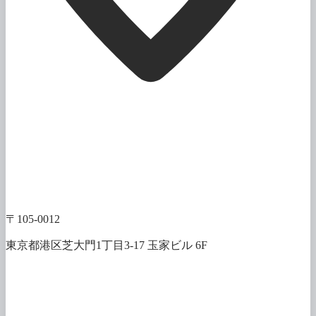
〒105-0012
東京都港区芝大門1丁目3-17 玉家ビル 6F