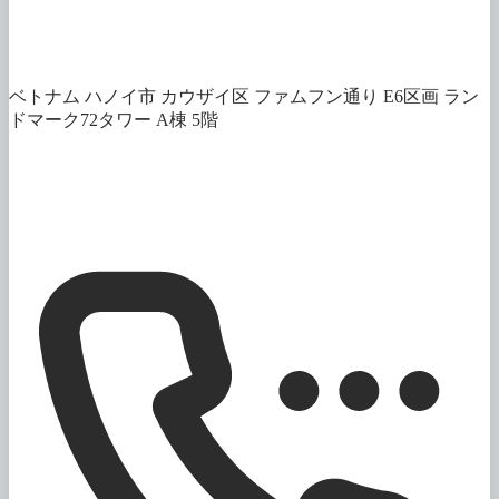
ベトナム ハノイ市 カウザイ区 ファムフン通り E6区画 ラン
ドマーク72タワー A棟 5階