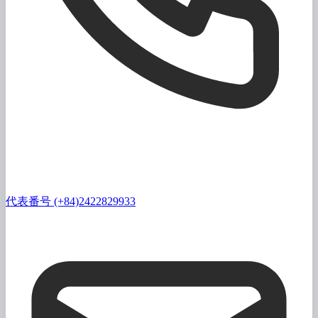
代表番号 (+84)2422829933