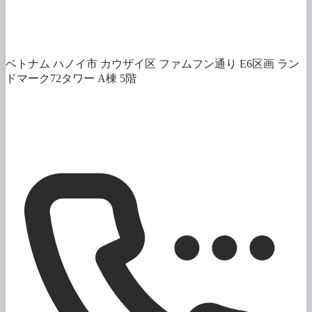
ベトナム ハノイ市 カウザイ区 ファムフン通り E6区画 ラン
ドマーク72タワー A棟 5階