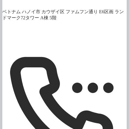
ベトナム ハノイ市 カウザイ区 ファムフン通り E6区画 ラン
ドマーク72タワー A棟 5階