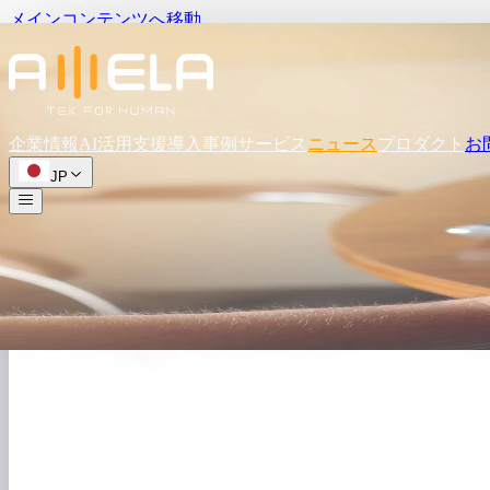
メインコンテンツへ移動
企業情報
AI活用支援
導入事例
サービス
ニュース
プロダクト
お
JP
ホーム
/
ニュース
/
記事詳細
ベトナムの
オフショア開発の
単価は
どの
くらい？
注
オフショア 公開日2024.03.13
記事概要
オフショア
公開日2024.03.13