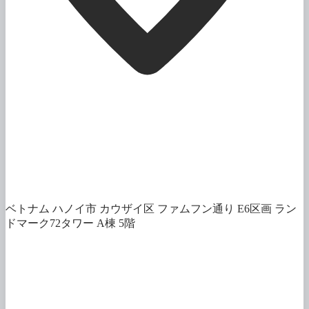
ベトナム ハノイ市 カウザイ区 ファムフン通り E6区画 ラン
ドマーク72タワー A棟 5階