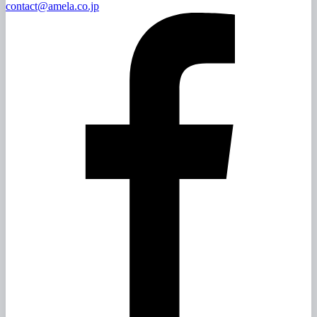
contact@amela.co.jp