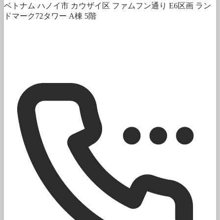
ベトナム ハノイ市 カウザイ区 ファムフン通り E6区画 ラン
ドマーク72タワー A棟 5階