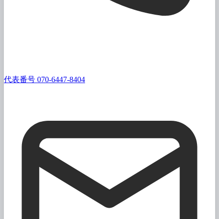
代表番号 070-6447-8404