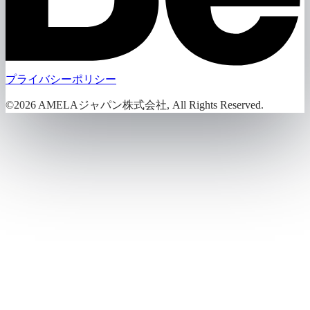
プライバシーポリシー
©2026 AMELAジャパン株式会社, All Rights Reserved.