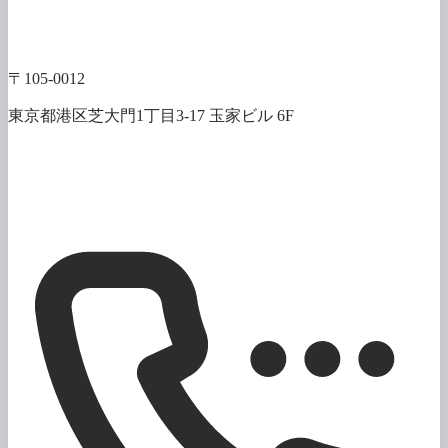
〒105-0012
東京都港区芝大門1丁目3-17 玉家ビル 6F