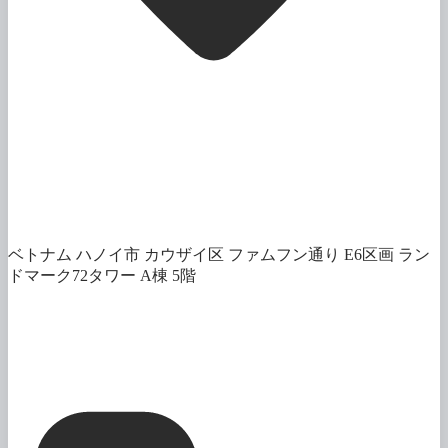
ベトナム ハノイ市 カウザイ区 ファムフン通り E6区画 ラン
ドマーク72タワー A棟 5階