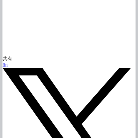
DigonとAMELAの提携を祝し、新たな価値を共に創造し、
共にさらなる高みを目指しましょう！
自社への
適用条件を
確認したい方
へ
対象業務、
既存システム、
セキュリティ条件を
伺い、
記事の
一般論と
御社固有の
判断事項を
分けて
整理します。
共有
専門担当に
相談する
f
in