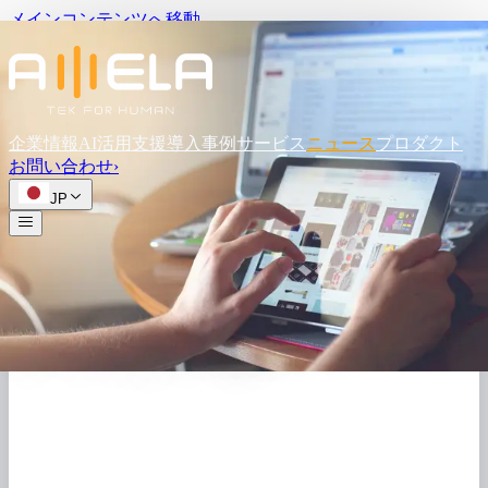
メインコンテンツへ移動
企業情報
AI活用支援
導入事例
サービス
ニュース
プロダクト
お問い
合わせ
›
JP
ホーム
/
ニュース
/
記事詳細
Digon x AMELA – 戦略的提携
AMELAからの
お知らせ 公開日2025.01.20
記事概要