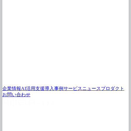
1
AI導入の
効果測定と
ROI・KPI設計——費用対効果の
実
開日2026.08.03
2
生成AIの
ガバナンス実務｜リスク管理は
「禁止」ではなく
「設計」で
公開日2026.08.03
3
映像解析
AI・画像認識AIの
企業活用｜現場で
成果が
出た
3つの
実例
開日2026.08.02
4
AI業務アシスタントに
よる
業務効率化｜
常業務を
3〜5割削減した
実際
公開日2026.08.02
タグ
AI導入
効果測定
AI ROI
費用対効果
KPI設計
DX推進
生成AI
バナンス
生成AI リスク
生成AI セキュリティ対策
AIリス
理
情報漏えい
対策
ハルシネーション対策
映像解析AI
画像
識AI
VLM活用
コンピュータビジョン
AI導入事例
企業DX
企業情報
AI活用支援
導入事例
サービス
ニュース
プロダクト
お問い
合わせ