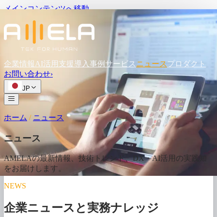
メインコンテンツへ移動
企業情報
AI活用支援
導入事例
サービス
ニュース
プロダクト
お問い
合わせ
›
JP
ホーム
/
ニュース
ニュース
AMELAの
最新情報、
技術トレンド、
DX・AI活用の
実践知
を
お届けします。
NEWS
企業ニュースと実務ナレッジ