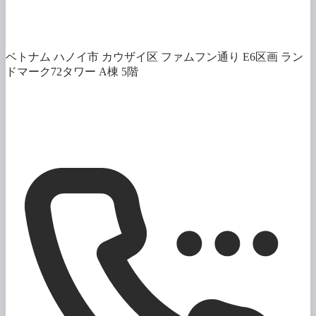
ベトナム ハノイ市 カウザイ区 ファムフン通り E6区画 ラン
ドマーク72タワー A棟 5階