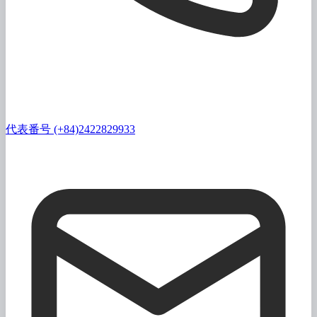
代表番号 (+84)2422829933