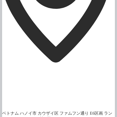
ベトナム ハノイ市 カウザイ区 ファムフン通り E6区画 ラン