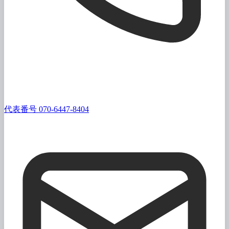
代表番号 070-6447-8404