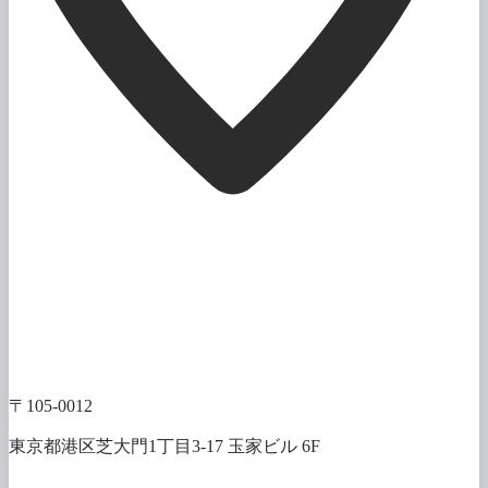
〒105-0012
東京都港区芝大門1丁目3-17 玉家ビル 6F