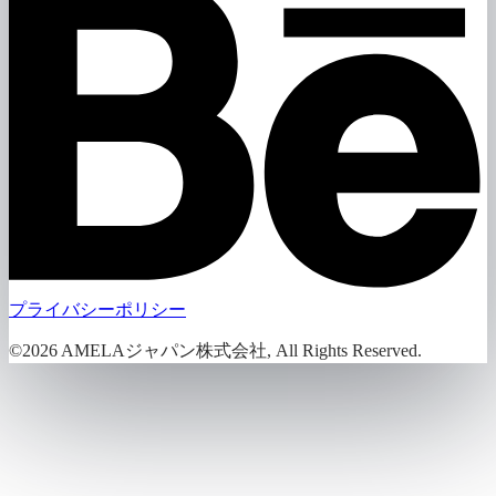
プライバシーポリシー
©2026 AMELAジャパン株式会社, All Rights Reserved.