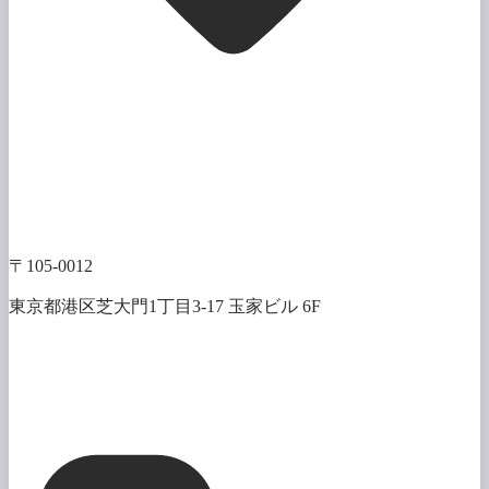
〒105-0012
東京都港区芝大門1丁目3-17 玉家ビル 6F