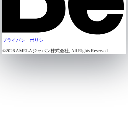
プライバシーポリシー
©2026 AMELAジャパン株式会社, All Rights Reserved.