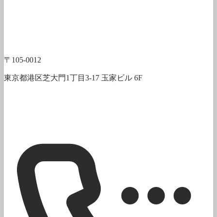
〒105-0012
東京都港区芝大門1丁目3-17 玉家ビル 6F