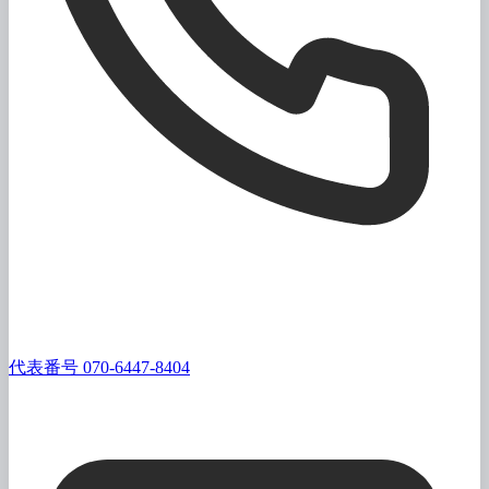
代表番号 070-6447-8404