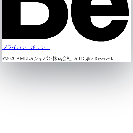
プライバシーポリシー
©2026 AMELAジャパン株式会社, All Rights Reserved.