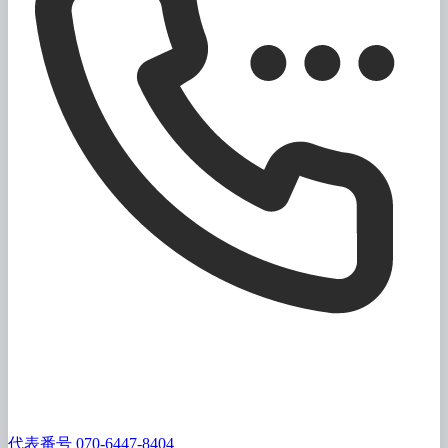
代表番号 070-6447-8404