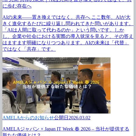
に
歩む存在へ
AIの
未来――置き換えではなく、
共存へ
ここ数年、
AIが
大
きく
進化する
たびに
繰り返し問われてきた
問いが
あります。
「AIは
人間に
取って
代わるのか」と
いう
問いです。
しか
し、
企業や
社会に
おける
実際の
導入状況を
見ると、
その
答え
はますます明確に
なりつつあります。
AIの
未来は
「代替」
ではなく
「共存」です。
AMELAからのお知らせ
公開日2026.03.02
AMELAジャパン × Japan IT Week 春 2026 – 当社が
提供する
新たな
価値とは？