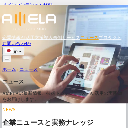
メインコンテンツへ移動
企業情報
AI活用支援
導入事例
サービス
ニュース
プロダクト
お問い
合わせ
›
JP
ホーム
/
ニュース
ニュース
AMELAの
最新情報、
技術トレンド、
DX・AI活用の
実践知
を
お届けします。
NEWS
企業ニュースと実務ナレッジ