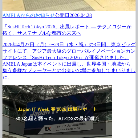
AMELAからのお知らせ
公開日2026.04.28
「SusHi Tech Tokyo 2026」
出展レポート ― テクノロジーが
拓く、
サステナブルな
都市の
未来へ
2026年4月27日
（月）〜29日
（水・
祝）の
3日間、
東京ビッグ
サイトにて、
アジア最大級の
グローバルイノベーションカン
ファレンス
「SusHi Tech Tokyo 2026」が
開催されました。
AMELA Japanは
本イベントに
出展し、
世界各国・地域から
集う
多様な
プレーヤーとの
出会いの
場に
参加して
まいりまし
た。