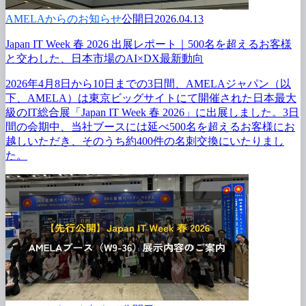
AMELAからのお知らせ
公開日2026.04.13
Japan IT Week 春 2026 出展レポート｜500名を
超える
お客様
と
交わした、
日本市場の
AI×DX最新動向
2026年4月8日から
10日までの
3日間、
AMELAジャパン
（以
下、
AMELA）は
東京ビッグサイトにて
開催された
日本最
大
級の
IT総合展
「Japan IT Week 春 2026」に
出展しました。
3日
間の
会期中、
当社ブースには
延べ500名を
超える
お客様に
お
越しいただき、
そのうち約400件の
名刺交換に
いたりまし
た。