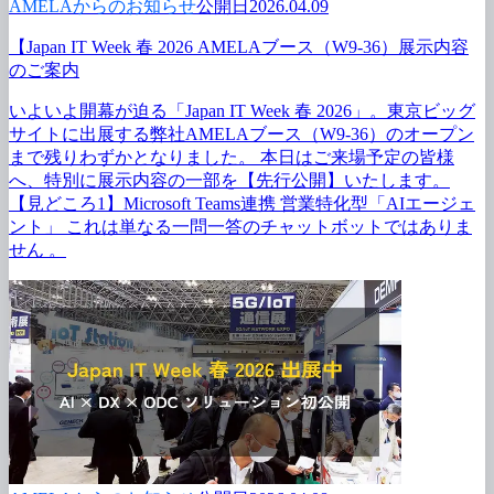
AMELAからのお知らせ
公開日2026.04.09
【Japan IT Week 春 2026 AMELAブース（W9-36）展示内容
のご案内
いよいよ開幕が
迫る
「Japan IT Week 春 2026」。
東京ビッグ
サイトに
出展する
弊社AMELAブース
（W9-36）の
オープン
まで
残りわずかと
なりました。
本日は
ご来場予定の
皆様
へ、
特別に
展示内容の
一部を
【先行公開】いたします。
【見どころ1】Microsoft Teams連携 営業特化型
「AIエージェ
ント」
これは
単なる
一問
一答の
チャットボットでは
ありま
せん 。