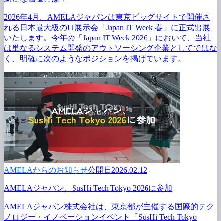
2026年4月、
AMELAジャパンは
東京ビッグサイトで
開催さ
れる
日本最
大級の
IT展示会
「Japan IT Week 春」に
正式出展
いたします。
今年の
「Japan IT Week 2026」に
おいて、
当社
は
単なる
システム開発の
アウトソーシング企業と
してではな
く、
明確に
次のような
ポジションを
掲げています。
AMELAからのお知らせ
公開日2026.02.12
AMELAジャパン、
SusHi Tech Tokyo 2026に
参加
AMELAジャパン株式会社は、
東京都が
主催する
国際的テク
ノロジー・イノベーションイベント
「SusHi Tech Tokyo