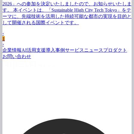
2026」への
参加を
決定いたしましたので、
お知らせいたしま
す。
本イベントは、
「Sustainable High City Tech Tokyo」を
テ
ーマに、
先端技術を
活用した
持続可能な
都市の
実現を
目的と
して
開催される
国際イベントです。
‹
1
›
企業情報
AI活用支援
導入事例
サービス
ニュース
プロダクト
お問い
合わせ