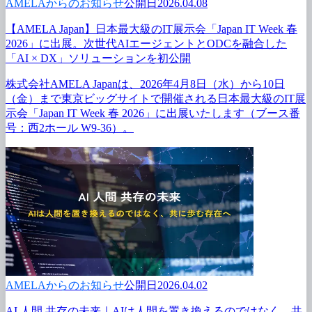
AMELAからのお知らせ
公開日2026.04.08
【AMELA Japan】日本最
大級の
IT展示会
「Japan IT Week 春
2026」に
出展。
次世代AIエージェントと
ODCを
融合した
「AI × DX」
ソリューションを
初公開
株式会社AMELA Japanは、2026年4月8日（水）から10日
（金）まで東京ビッグサイトで開催される日本最大級のIT展
示会「Japan IT Week 春 2026」に出展いたします（ブース番
号：西2ホール W9-36）。
AMELAからのお知らせ
公開日2026.04.02
AI 人間 共存の
未来｜AIは
人間を
置き換えるのではなく、
共