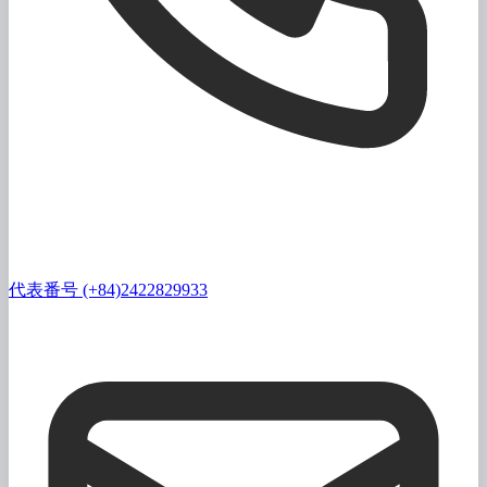
代表番号 (+84)2422829933